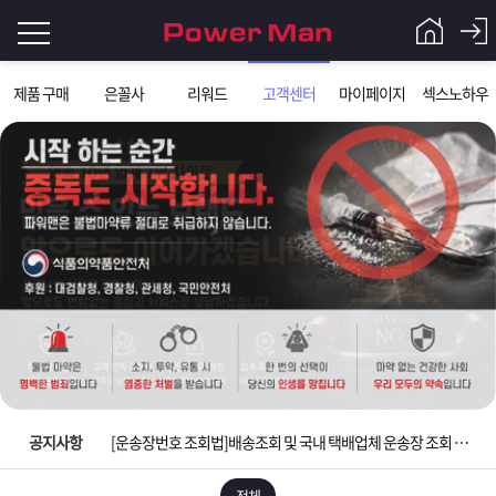
로
제품 구매
은꼴사
리워드
고객센터
마이페이지
섹스노하우
그
로
그
인
인
회
이
원
가
필
입
Q&A
요
파
입금확인이 안되는 상황을 대비해 꼭 입금후 고객센터 연락바랍니다.
합
워
제
[2026구정 연휴]설 연휴 배송 및 휴무 안내
니
맨
품
은
다.
공지사항
[운송장번호 조회법]배송조회 및 국내 택배업체 운송장 조회 하는법
[ios앱 오픈]아이폰 고객 앱설치 가능합니다.
전체