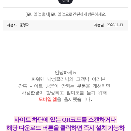
은?
구
꼴
섹
[무인택배함 이용 안내] 집 밖에 주소로 택배 받기
[모바일 앱 출시] 모바일 앱으로 간편하게 방문하세요.
매
사
스
고
운영자
2020-11-13
작성자
작성일
입금확인이 안되는 상황을 대비해 꼭 입금후 고객센터 연락바랍니다.
노
객
마
[2026구정 연휴]설 연휴 배송 및 휴무 안내
하
센
이
주
우
터
페
문
안녕하세요
이
조
파워맨 남성클리닉의 고객님 여러분
간혹 사이트 방문이 안되는 부분을 개선하면
사용환경이 향상되고 참여도를 늘기 위해
지
회
모바일 앱
을 출시했습니다.
사이트 하단에 있는 QR코드를 스캔하거나
해당 다운로드 버튼을 클릭하면 즉시 설치 가능하