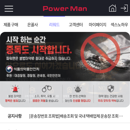
로
제품 구매
은꼴사
리워드
고객센터
마이페이지
섹스노하우
그
로
그
인
인
회
이
원
가
필
입
Q&A
요
파
입금확인이 안되는 상황을 대비해 꼭 입금후 고객센터 연락바랍니다.
합
워
제
[2026구정 연휴]설 연휴 배송 및 휴무 안내
니
맨
품
은
다.
공지사항
[운송장번호 조회법]배송조회 및 국내 택배업체 운송장 조회 하는법
[ios앱 오픈]아이폰 고객 앱설치 가능합니다.