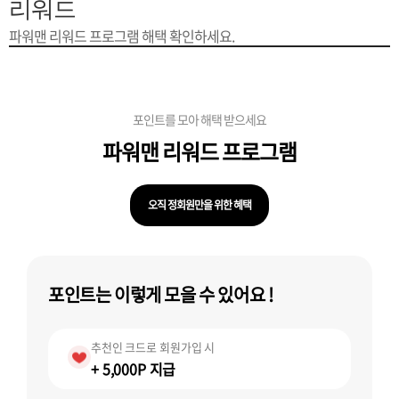
은?
구
꼴
섹
리워드
파워맨 리워드 프로그램 해택 확인하세요.
[무인택배함 이용 안내] 집 밖에 주소로 택배 받기
매
사
스
고
입금확인이 안되는 상황을 대비해 꼭 입금후 고객센터 연락바랍니다.
노
객
마
포인트를 모아 해택 받으세요
[2026구정 연휴]설 연휴 배송 및 휴무 안내
하
센
이
주
파워맨
리워드 프로그램
우
터
페
문
오직 정회원만을 위한 혜택
이
조
포인트는 이렇게 모을 수 있어요 !
지
회
추천인 크드로 회원가입 시
+ 5,000P 지급