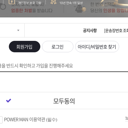
입금확인이 안되
[2026구정 연휴
공지사항
[운송장번호 조
[ios앱 오픈]
회원가입
로그인
아이디/비밀번호 찾기
[무인택배함 이용
용을
반드시 확인하고 가입을 진행해주세요
입금확인이 안되
[2026구정 연휴
모두동의
POWER MAN 이용약관
(필수)