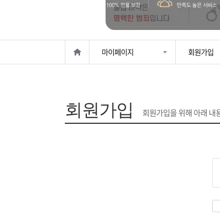
은?
구
꼴
섹
매
사
스
고
마이페이지
회원가입
노
객
마
하
센
이
주
회원가입
우
터
페
문
회원가입을 위해 아래 내
이
조
지
회