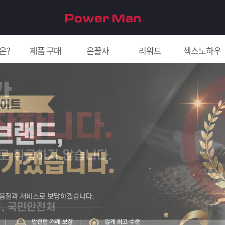
은?
제품 구매
은꼴사
리워드
섹스노하우
친구 초대하면 5천원!