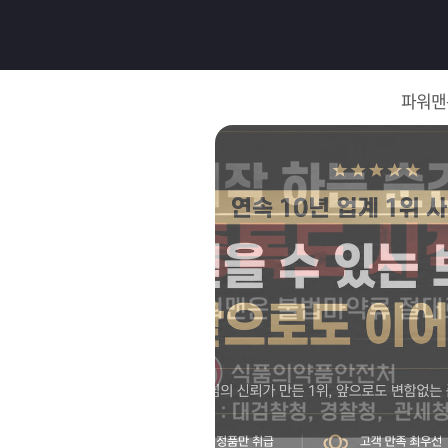
로
그
파워맨
인
로
그
인
이
회
필
원
가
요
입
Q&A
합
파
니
워
제
다.
맨
품
은