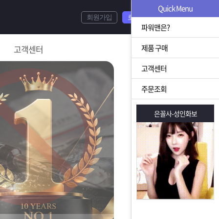
Quick Menu
회원가입
로그인
파워맨은?
제품 구매
고객센터
고객센터
주문조회
은꼴사-성인화보
은꼴사-성인화보