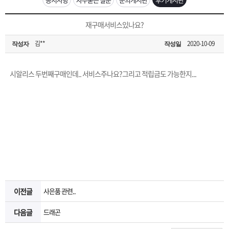
은?
구
꼴
섹
[무인택배함 이용 안내] 집 밖에 주소로 택배 받기
재구매서비스있나요?
매
사
스
고
김**
2020-10-09
작성자
작성일
입금확인이 안되는 상황을 대비해 꼭 입금후 고객센터 연락바랍니다.
노
객
마
[2026구정 연휴]설 연휴 배송 및 휴무 안내
시알리스 두번째구매인데.. 서비스주나요?그리고 적립금도 가능한지...
하
센
이
주
우
터
페
문
이
조
지
회
이전글
사은품 관련..
다음글
드래곤