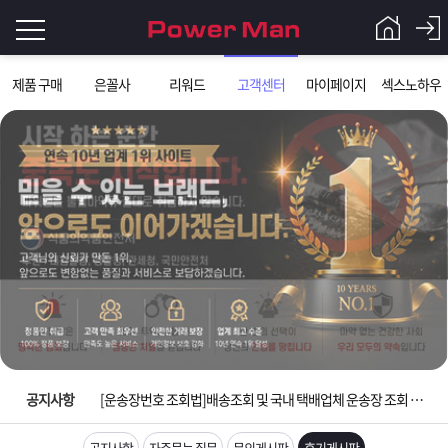
로
제품 구매
은꼴사
리워드
고객센터
마이페이지
섹스노하우
그
로
그
인
인
회
이
원
가
필
입
Q&A
요
파
입금확인이 안되는 상황을 대비해 꼭 입금후 고객센터 연락바랍니다.
합
워
제
[2026구정 연휴]설 연휴 배송 및 휴무 안내
니
맨
품
은
다.
공지사항
[운송장번호 조회법]배송조회 및 국내 택배업체 운송장 조회 하는법
[ios앱 오픈]아이폰 고객 앱설치 가능합니다.
공지사항
자주묻는 질문
문의게시판
후기게시판