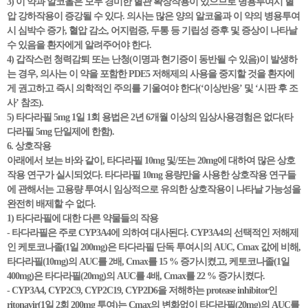
3) 이 약과 알코올은 모두 경미한 혈관 확장작용이 있으므로 병용투여시 혈
압 강하작용이 증강될 수 있다. 의사는 많은 양의 알코올과 이 약의 병용투여
시 심박수 증가, 혈압 감소, 어지럼증, 두통 등 기립성 증후 및 증상이 나타날
수 있음을 환자에게 알려주어야 한다.
4) 갑작스런 청력감퇴 또는 난청(이명과 현기증이 동반될 수 있음)이 발생하
는 경우, 의사는 이 약을 포함한 PDE5 저해제의 사용을 중지할 것을 환자에
게 권고하고 즉시 의학적인 주의를 기울여야 한다(‘이상반응’ 및 ‘시판 후 조
사’ 참조).
5) 타다라필 5mg 1일 1회 용법은 2년 6개월 이상의 임상사용경험은 없다(타
다라필 5mg 단일제에 한함).
6. 상호작용
아래에서 보는 바와 같이, 타다라필 10mg 및/또는 20mg에 대하여 많은 상호
작용 연구가 실시되었다. 타다라필 10mg 용량만을 사용한 상호작용 연구들
에 관해서는 고용량 투여시 임상적으로 유의한 상호작용이 나타날 가능성을
완전히 배제할 수 없다.
1) 타다라필에 대한 다른 약물들의 작용
- 타다라필은 주로 CYP3A4에 의하여 대사된다. CYP3A4의 선택적인 저해제
인 케토코나졸(1일 200mg)은 타다라필 단독 투여시의 AUC, Cmax 값에 비해,
타다라필(10mg)의 AUC를 2배, Cmax를 15 % 증가시켰고, 케토코나졸(1일
400mg)은 타다라필(20mg)의 AUC를 4배, Cmax를 22 % 증가시켰다.
- CYP3A4, CYP2C9, CYP2C19, CYP2D6을 저해하는 protease inhibitor인
ritonavir(1일 2회 200mg 투여)는 Cmax의 변화없이 타다라필(20mg)의 AUC를