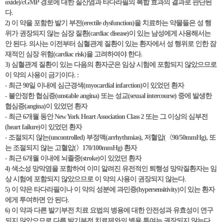
oxide)/cGMP 경로에 대한 질산염과 타다라필의 복합 효과의 결과로 판단된
다.
2) 이 약을 포함한 발기 부전(erectile dysfunction)을 치료하는 약물들은 성 행
위가 권장되지 않는 심장 질환(cardiac disease)이 있는 남성에게 사용해서는
안 된다. 의사는 이전부터 심혈관계 질환이 있는 환자에서 성 행위로 인한 잠
재적인 심장 위험(cardiac risk)을 고려하여야 한다.
3) 심혈관계 질환이 있는 다음의 환자군은 임상 시험에 포함되지 않았으므로
이 약의 사용이 금기이다. :
- 최근 90일 이내에 심근경색(myocardial infarction)이 있었던 환자
- 불안정한 협심증(unstable angina) 또는 성교(sexual intercourse) 중에 발생한
협심증(angina)이 있었던 환자
- 최근 6개월 동안 New York Heart Association Class 2 또는 그 이상의 심부전
(heart failure)이 있었던 환자
- 조절되지 않는(uncontrolled) 부정맥(arrhythmias), 저혈압(〈90/50mmHg), 또
는 조절되지 않는 고혈압(〉170/100mmHg) 환자
- 최근 6개월 이내에 뇌졸중(stroke)이 있었던 환자
4) 색소성 망막염을 포함하여 이미 알려진 유전적인 퇴행성 망막질환자는 임
상 시험에 포함되지 않았으므로 이 약의 사용이 권장되지 않는다.
5) 이 약은 타다라필이나 이 약의 성분에 과민증(hypersensitivity)이 있는 환자
에게 투여하면 안 된다.
6) 이 약과 다른 발기부전 치료 요법의 병용에 대한 안전성과 유효성이 연구
되지 않았으므로 다른 발기부전 치료제와의 병용 투여는 권장되지 않는다.