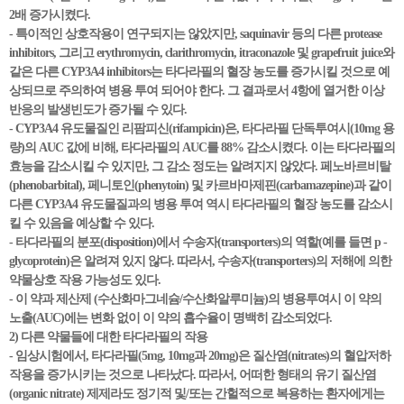
2배 증가시켰다.
- 특이적인 상호작용이 연구되지는 않았지만, saquinavir 등의 다른 protease
inhibitors, 그리고 erythromycin, clarithromycin, itraconazole 및 grapefruit juice와
같은 다른 CYP3A4 inhibitors는 타다라필의 혈장 농도를 증가시킬 것으로 예
상되므로 주의하여 병용 투여 되어야 한다. 그 결과로서 4항에 열거한 이상
반응의 발생빈도가 증가될 수 있다.
- CYP3A4 유도물질인 리팜피신(rifampicin)은, 타다라필 단독투여시(10mg 용
량)의 AUC 값에 비해, 타다라필의 AUC를 88% 감소시켰다. 이는 타다라필의
효능을 감소시킬 수 있지만, 그 감소 정도는 알려지지 않았다. 페노바르비탈
(phenobarbital), 페니토인(phenytoin) 및 카르바마제핀(carbamazepine)과 같이
다른 CYP3A4 유도물질과의 병용 투여 역시 타다라필의 혈장 농도를 감소시
킬 수 있음을 예상할 수 있다.
- 타다라필의 분포(disposition)에서 수송자(transporters)의 역할(예를 들면 p -
glycoprotein)은 알려져 있지 않다. 따라서, 수송자(transporters)의 저해에 의한
약물상호 작용 가능성도 있다.
- 이 약과 제산제 (수산화마그네슘/수산화알루미늄)의 병용투여시 이 약의
노출(AUC)에는 변화 없이 이 약의 흡수율이 명백히 감소되었다.
2) 다른 약물들에 대한 타다라필의 작용
- 임상시험에서, 타다라필(5mg, 10mg과 20mg)은 질산염(nitrates)의 혈압저하
작용을 증가시키는 것으로 나타났다. 따라서, 어떠한 형태의 유기 질산염
(organic nitrate) 제제라도 정기적 및/또는 간헐적으로 복용하는 환자에게는