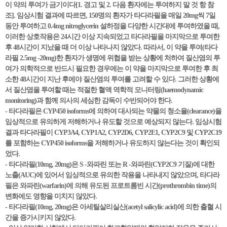
이 약의 투여가 금기이다[1. 경고 및 2. 다음 환자에는 투여하지 말 것 항 참
조]. 임상시험 결과에 따르면, 150명의 환자가 타다라필을 매일 20mg씩 7일
동안 투여하고 0.4mg nitroglycerin 설하정을 다양한 시간대에 투여하였을 때,
이러한 상호작용은 24시간 이상 지속되었고 타다라필을 마지막으로 투여한
후 48시간이 지났을 때 더 이상 나타나지 않았다. 따라서, 이 약을 투여(타다
라필 2.5mg -20mg)한 환자가 생명에 위협을 받는 상황에 처하여 질산염의 투
여가 의학적으로 반드시 필요한 경우에는 이 약을 마지막으로 투여한 후 최
소한 48시간이 지난 후에야 질산염의 투여를 고려할 수 있다. 그러한 상황에
서 질산염을 투여할 때는 적절한 혈액 역학적 모니터링(haemodynamic
monitoring)과 함께 의사의 세심한 감독이 수반되어야 한다.
- 타다라필은 CYP450 isoforms에 의하여 대사되는 약물의 청소율(clearance)을
임상적으로 유의하게 저해하거나 유도할 것으로 예상되지 않는다. 임상시험
결과 타다라필이 CYP3A4, CYP1A2, CYP2D6, CYP2E1, CYP2C9 및 CYP2C19
를 포함하는 CYP450 isoforms을 저해하거나 유도하지 않는다는 것이 확인되
었다.
- 타다라필(10mg, 20mg)은 S -와파린 또는 R -와파린(CYP2C9 기질)에 대한
노출(AUC)에 있어서 임상적으로 유의한 작용을 나타내지 않았으며, 타다라
필은 와파린(warfarin)에 의해 유도된 프로트롬빈 시간(prothrombin time)의
변화에도 영향을 미치지 않았다.
- 타다라필(10mg, 20mg)은 아세틸살리실산(acetyl salicylic acid)에 의한 출혈 시
간을 증가시키지 않았다.