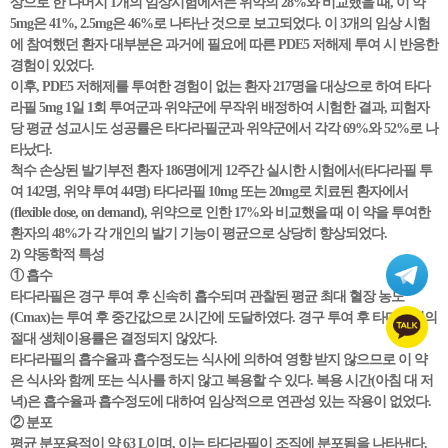
상으로 한 나머지 1개의 임상시험에서는 위약의 28%와 비교했을 때, 이 약
5mg은 41%, 2.5mg은 46%로 나타난 것으로 보고되었다. 이 3개의 임상 시험
에 참여했던 환자 대부분은 과거에 필요에 따른 PDE5 저해제 투여 시 반응한
경험이 있었다.
이후, PDE5 저해제를 투여한 경험이 없는 환자 217명을 대상으로 하여 타다
라필 5mg 1일 1회 투여군과 위약군에 무작위 배정하여 시험한 결과, 피험자
당 평균 성교시도 성공률은 타다라필군과 위약군에서 각각 69%와 52%로 나
타났다.
척수 손상된 발기부전 환자 186명에게 12주간 실시한 시험에서(타다라필 투
여 142명, 위약 투여 44명) 타다라필 10mg 또는 20mg로 치료된 환자에서
(flexible dose, on demand), 위약으로 인한 17%와 비교했을 때 이 약을 투여한
환자의 48%가 각 개인의 발기 기능이 평균으로 상당히 향상되었다.
2) 약동학적 특성
① 흡수
타다라필은 경구 투여 후 신속히 흡수되며 관찰된 평균 최대 혈장 농도
(Cmax)는 투여 후 중간값으로 2시간에 도달하였다. 경구 투여 후 타다라필의
절대 생체이용률은 결정되지 않았다.
타다라필의 흡수율과 흡수정도는 식사에 의하여 영향 받지 않으므로 이 약
은 식사와 함께 또는 식사를 하지 않고 복용할 수 있다. 복용 시간(아침 대 저
녁)은 흡수율과 흡수정도에 대하여 임상적으로 연관성 있는 작용이 없었다.
② 분포
평균 분포용적이 약 63 L이며, 이는 타다라필이 조직에 분포됨을 나타낸다.