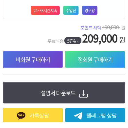
24~36시간지속
수입산
경구용
490,000
포인트 해택
원
209,000
원
57%
무료배송
비회원 구매하기
정회원 구매하기
설명서 다운로드
카톡상담
텔레그램 상담