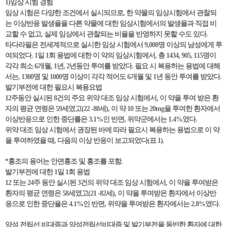
1)임상 시험 경험
임상 시험은 다양한 조건에서 실시되므로, 한 약물의 임상시험에서 관찰되
는 이상반응 발생율을 다른 약물에 대한 임상시험에서의 발생율과 직접 비
교할 수 없고, 실제 임상에서 관찰되는 비율을 반영하지 못할 수도 있다.
타다라필은 전세계적으로 실시한 임상 시험에서 9,000명 이상의 남성에게 투
여되었다. 1일 1회 용법에 대한 이 약의 임상시험에서, 총 1434, 905, 115명이
각각 최소 6개월, 1년, 2년동안 투여를 받았다. 필요 시 복용하는 용법에 대해
서는, 1300명 및 1000명 이상이 각각 적어도 6개월 및 1년 동안 투여를 받았다.
발기부전에 대한 필요시 복용요법
12주동안 실시된 8건의 주요 위약 대조 임상 시험에서, 이 약을 투여 받은 환
자의 평균 연령은 59세였고(22 -88세), 이 약 10 또는 20mg을 투여한 환자에서
이상반응으로 인한 중단률은 3.1%인 반면, 위약군에서는 1.4%였다.
위약 대조 임상 시험에서 권장된 바에 따라 필요시 복용하는 용법으로 이 약
을 투여하였을 때, 다음의 이상 반응이 보고되었다(표 1).
*홍조의 용어는 안면홍조 및 홍조를 포함.
발기부전에 대한 1일 1회 용법
12 또는 24주 동안 실시된 3건의 위약 대조 임상 시험에서, 이 약을 투여받은
환자의 평균 연령은 58세였고(21 -82세), 이 약을 투여받은 환자에서 이상반
응으로 인한 중단율은 4.1%인 반면, 위약을 투여받은 환자에서는 2.8%였다.
양성 전립선 비대증과 양성전립선비대증 및 발기부전을 동반한 환자에 대한