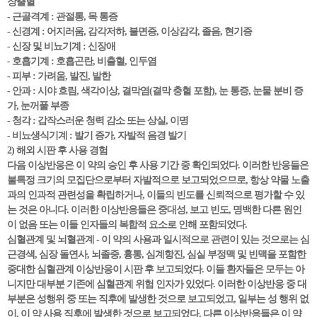
장출혈
- 근골격계 : 관절통, 목 통증
- 신경계 : 어지러움, 감각저하, 불면증, 이상감각, 졸음, 현기증
- 신장 및 비뇨기계 : 신장애
- 호흡기계 : 호흡곤란, 비출혈, 인두염
- 피부 : 가려움, 발진, 발한
- 안과 : 시야 흐림, 색각이상, 결막염(결막 충혈 포함), 눈 통증, 눈물 분비 증
가, 눈꺼풀 부종
- 청각 : 갑작스러운 청력 감소 또는 상실, 이명
- 비뇨생식기계 : 발기 증가, 자발적 음경 발기
2) 해외 시판 후 사용 경험
다음 이상반응은 이 약의 승인 후 사용 기간 중 확인되었다. 이러한 반응들은
불특정 크기의 모집단으로부터 자발적으로 보고되었으므로, 항상 약물 노출
과의 인과적 관련성을 확립하거나, 이들의 빈도를 신뢰적으로 평가할 수 있
는 것은 아니다. 이러한 이상반응들은 중대성, 보고 빈도, 명백한 다른 원인
이 없음 또는 이들 인자들의 복합적 요소로 인해 포함되었다.
심혈관계 및 뇌혈관계 - 이 약의 사용과 일시적으로 관련이 있는 것으로는 심
근경색, 심장 돌연사, 뇌졸중, 흉통, 심계항진, 심실 부정맥 및 빈맥을 포함한
중대한 심혈관계 이상반응이 시판 후 보고되었다. 이들 환자들은 모두는 아
니지만 대부분 기존에 심혈관계 위험 인자가 있었다. 이러한 이상반응 중 대
부분은 성행위 중 또는 직후에 발생한 것으로 보고되었고, 일부는 성 행위 없
이, 이 약 사용 직후에 발생한 것으로 보고되었다. 다른 이상반응들은 이 약