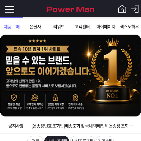
로
제품 구매
은꼴사
리워드
고객센터
마이페이지
섹스노하우
그
로
그
인
인
회
이
원
가
필
입
Q&A
입금확인이 안되는 상황을 대비해 꼭 입금후 고객센터 연락바랍니다.
요
파
[2026구정 연휴]설 연휴 배송 및 휴무 안내
합
워
제
[운송장번호 조회법]배송조회 및 국내 택배업체 운송장 조회 하는법
니
맨
품
은
다.
공지사항
[ios앱 오픈]아이폰 고객 앱설치 가능합니다.
[무인택배함 이용 안내] 집 밖에 주소로 택배 받기
전체
남성발기제품
남성조루제품
기획상품