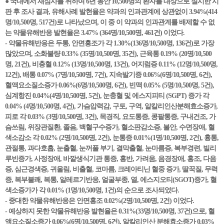
● 국내에서 재심사를 위하여 6년 동안 10,500명의 환자를 대상으로 실시한 시
판 후 조사 결과, 유해사례 발현율은 약과의 인과관계에 상관없이 3.94%(414
명/10,500명, 517건)로 나타났으며, 이 중 이 약과의 인과관계를 배제할 수 없
는 약물유해반응 발현율은 3.47% (364명/10,500명, 461건) 이었다.
- 약물유해반응은 두통, 안면홍조가 각 1.30%(136명/10,500명, 136건)로 가장
많았으며, 소화불량 0.33% (35명/10,500명, 35건), 근육통 0.19% (20명/10,500
명, 21건), 비충혈 0.12% (13명/10,500명, 13건), 어지럼증 0.11% (12명/10,500명,
12건), 배통 0.07% (7명/10,500명, 7건), 지속발기증 0.06%(6명/10,500명, 6건),
혈액요소질소증가 0.06%(6명/10,500명, 6건), 빈맥 0.05% (5명/10,500명, 5건),
심계항진 0.04%(4명/10,500명, 5건), 눈충혈 및 에스지피티 (SGPT) 증가 각
0.04% (4명/10,500명, 4건), 가슴압력감, 구토, 구역, 알칼리인산분해효소증가,
피로 각 0.03% (3명/10,500명, 3건), 목경직, 요도통증, 콩팥통증, 구내건조, 가
슴쓰림, 위장관질환, 졸음, 백혈구수증가, 혈소판감소증, 불안, 수면장애, 혈
색소감소 각 0.02% (2명/10,500명, 2건), 눈통증 0.01%(1명/10,500명, 2건), 흉통,
관절통, 과다호흡, 눈출혈, 눈꺼풀 부기, 결막출혈, 눈마름증, 복부경련, 빌리
루빈증가, 사정장애, 바깥생식기관 통증, 홍반, 가려움, 음경장애, 홍조, 다음
증, 심근경색증, 귀울림, 비출혈, 코마름, 크레아티닌 혈중 증가, 딸꾹질, 무력
증, 복부불쾌, 복통, 알레르기반응, 얼굴부종, 열, 에스지오티(SGOT)증가, 혈
색소증가가 각 0.01% (1명/10,500명, 1건)의 순으로 조사되었다.
- 중대한 약물유해반응은 안면홍조 0.02%(2명/10,500명, 2건) 이었다.
- 예상하지 못한 약물유해반응 발현율은 0.31%(33명/10,500명, 37건)으로, 혈
액요소질소증가 0.06%(6명/10,500명, 6건), 알칼리인산 분해효소증가 0.03%