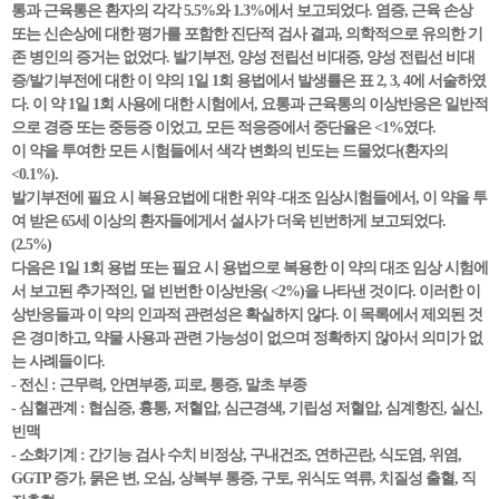
통과 근육통은 환자의 각각 5.5%와 1.3%에서 보고되었다. 염증, 근육 손상
또는 신손상에 대한 평가를 포함한 진단적 검사 결과, 의학적으로 유의한 기
존 병인의 증거는 없었다. 발기부전, 양성 전립선 비대증, 양성 전립선 비대
증/발기부전에 대한 이 약의 1일 1회 용법에서 발생률은 표 2, 3, 4에 서술하였
다. 이 약 1일 1회 사용에 대한 시험에서, 요통과 근육통의 이상반응은 일반적
으로 경증 또는 중등증 이었고, 모든 적응증에서 중단율은 <1%였다.
이 약을 투여한 모든 시험들에서 색각 변화의 빈도는 드물었다(환자의
<0.1%).
발기부전에 필요 시 복용요법에 대한 위약 -대조 임상시험들에서, 이 약을 투
여 받은 65세 이상의 환자들에게서 설사가 더욱 빈번하게 보고되었다.
(2.5%)
다음은 1일 1회 용법 또는 필요 시 용법으로 복용한 이 약의 대조 임상 시험에
서 보고된 추가적인, 덜 빈번한 이상반응( <2%)을 나타낸 것이다. 이러한 이
상반응들과 이 약의 인과적 관련성은 확실하지 않다. 이 목록에서 제외된 것
은 경미하고, 약물 사용과 관련 가능성이 없으며 정확하지 않아서 의미가 없
는 사례들이다.
- 전신 : 근무력, 안면부종, 피로, 통증, 말초 부종
- 심혈관계 : 협심증, 흉통, 저혈압, 심근경색, 기립성 저혈압, 심계항진, 실신,
빈맥
- 소화기계 : 간기능 검사 수치 비정상, 구내건조, 연하곤란, 식도염, 위염,
GGTP 증가, 묽은 변, 오심, 상복부 통증, 구토, 위식도 역류, 치질성 출혈, 직