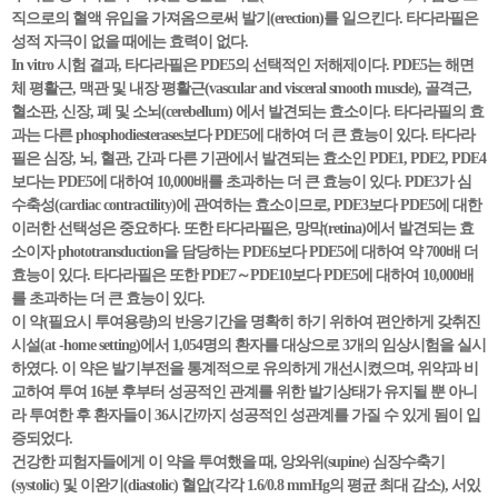
직으로의 혈액 유입을 가져옴으로써 발기(erection)를 일으킨다. 타다라필은
성적 자극이 없을 때에는 효력이 없다.
In vitro 시험 결과, 타다라필은 PDE5의 선택적인 저해제이다. PDE5는 해면
체 평활근, 맥관 및 내장 평활근(vascular and visceral smooth muscle), 골격근,
혈소판, 신장, 폐 및 소뇌(cerebellum) 에서 발견되는 효소이다. 타다라필의 효
과는 다른 phosphodiesterases보다 PDE5에 대하여 더 큰 효능이 있다. 타다라
필은 심장, 뇌, 혈관, 간과 다른 기관에서 발견되는 효소인 PDE1, PDE2, PDE4
보다는 PDE5에 대하여 10,000배를 초과하는 더 큰 효능이 있다. PDE3가 심
수축성(cardiac contractility)에 관여하는 효소이므로, PDE3보다 PDE5에 대한
이러한 선택성은 중요하다. 또한 타다라필은, 망막(retina)에서 발견되는 효
소이자 phototransduction을 담당하는 PDE6보다 PDE5에 대하여 약 700배 더
효능이 있다. 타다라필은 또한 PDE7～PDE10보다 PDE5에 대하여 10,000배
를 초과하는 더 큰 효능이 있다.
이 약(필요시 투여용량)의 반응기간을 명확히 하기 위하여 편안하게 갖취진
시설(at -home setting)에서 1,054명의 환자를 대상으로 3개의 임상시험을 실시
하였다. 이 약은 발기부전을 통계적으로 유의하게 개선시켰으며, 위약과 비
교하여 투여 16분 후부터 성공적인 관계를 위한 발기상태가 유지될 뿐 아니
라 투여한 후 환자들이 36시간까지 성공적인 성관계를 가질 수 있게 됨이 입
증되었다.
건강한 피험자들에게 이 약을 투여했을 때, 앙와위(supine) 심장수축기
(systolic) 및 이완기(diastolic) 혈압(각각 1.6/0.8 mmHg의 평균 최대 감소), 서있