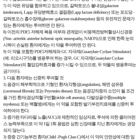
7) 이 약은 유당을 함유하고 있으므로, 갈락토오스 불내성(galactose
intolerance), Lapp 유당분해효소 결핍증(Lapp lactase deficiency) 또는 포도당 -
갈락토오스 흡수장애(glucose -galactose malabsorption) 등의 유전적인 문제가
있는 환자에게는 투여하면 안 된다.
8) 이전의 PDE5 저해제 복용 여부와 관계없이 비동맥전방허혈성시신경증
(Non -arteritic anterior ischemic optic neuropathy, NAION)으로 인해 한쪽 눈의
시력이 손실된 환자에게는 이 약을 투여하면 안 된다.
9) 이 약을 포함한 PDE5저해제와 GC 자극제(Guanylate Cyclase Stimulator)
(예: 리오시구앗)를 병용투여 하는 경우, GC 자극제(Guanylate Cyclase
Stimulator)의 혈압강하효과를 증가 시킬 수 있으므로, 두 약물의 병용투여는
금기이다.
3. 다음 환자에는 신중히 투여할 것
1) 음경이 해부학적으로 기형인 환자(각형성(angulation), 해면 섬유증
(cavernosal fibrosis) 또는 Peyronies disease) 또는 음경강직증의 소인이 될 조건
을 가진 환자(겸상적혈구빈혈(sickle cell anemia), 다발성골수종(multiple
myeloma) 또는 백혈병)에게는 이 약을 포함한 발기부전치료제를 신중히 투
여하여야 한다.
2) 증가된 타다라필 노출(AUC)과 제한적인 임상자료, 투석에 의한 클리어런
스 능력부족으로 이 약 1일 1회 용법은 심한 신장애를 지닌 환자에게는 권장
되지 않는다.
3) 중증 간기능부전 환자(Child -Pugh Class C)에서 이 약의 안전성에 대한 임