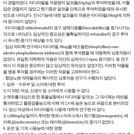
이 관찰되었다. 타다라필을 저용량의 알코올(0.6g/kg)과 투여하였을 때, 저혈
압은 관찰되지 않았고 현기증은 알코올 단독으로 투여하였을 때와 유사한
빈도로 나타났다. 인식기능에 대한 알코올의 작용은 타다라필(10mg)에 의하
여 증가되지 않았다.
- 타다라필은 ethinylestradiol의 경구 생체이용률(bioavailability)을 증가시키는
것으로 나타났다. 임상적인 중요성은 불확실하지만 terbutaline의 경구 투여
시 유사한 증가가 예상될 수도 있다.
- 임상 약리학 연구에서 타다라필 10mg을 테오필린(theophylline(a non -
selective phosphodiesterase inhibitor))과 함께 투여했을 때 약동학적 상호작용이
없었다. 유일한 약력학적 작용은 약간의 심박수(3.5 bpm) 증가였다. 동 연구
에서 이 작용은 중요하지 않고 임상적인 유의성도 없었지만, 이러한 약물들
을 병용 투여할 경우에는 이러한 작용을 고려하여야 한다.
- 항당뇨병 약제들과의 특이적인 상호작용 연구가 수행되지 않았다.
7. 임부ㆍ수유부 및 소아에 대한 투여
1) 이 약은 여성, 신생아 및 소아에게 사용할 수 없다.
2) 랫트를 대상으로 한 동물실험에서 타다라필 및/또는 그 대사체는 태반을
통과하였고 혈중검출농도에 비해 약 2.4 배 높은 농도로 유즙으로 분비되었
다. 임신 여성에서 타다라필의 사용에 대하여 연구된 바 없다.
3) 1,000mg/kg/일까지 투여한 랫트나 마우스에서 최기형성(teratogenicity), 배
자독성(embryotoxicity) 또는 태아독성(fetotoxicity)의 증거가 없었다.
8. 운전 및 기계 사용능에 대한 영향