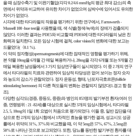
을 때 심장수축기 및 이완기혈압(각각 0.2/4.6 mmHg의 평균 최대 감소)의 측
면에서 위약과 비교하여 유의한 차이가 없었으며 심박수에 있어서도 유의한
차이가 없었다.
시각에 대한 타다라필의 작용을 평가하기 위한 연구에서, Farnsworth -
Munsell 100 -hue test을 사용했을 때, 색 식별(청색/녹색)의 장애가 검출되지
않았다. 이러한 결과는 PDE5와 비교할 때 PDE6에 대한 타다라필의 낮은 친
화력과 일치한다. 모든 임상 시험에 걸쳐, color vision의 변화에 대한 보고는
드물었다(〈0.1 %).
이 약의 정자형성(spermatogenesis)에 대한 잠재적인 영향을 평가하기 위해,
본 약물 10mg을 6개월 간 매일 복용하거나, 20mg을 각각 6개월 또는 9개월 간
매일 복용한 남성들에서 3 가지 임상연구들이 실시되었다. 이 중 2 개의 연구
에서 타다라필의 치료와 관련하여 임상적 타당성은 없어 보이는 정자 숫자
와 농도의 감소가 관찰되었다. 정자 운동성, 형태, 난포자극호르몬(follicle
stimulating hormone) 의 다른 척도들의 변화는 관찰되지 않았다[1.경고 항 참
조].
다양한 심각도(경증, 중등도, 중증)와 병인의 853명의 발기부전 환자(여러 인
종, 연령범위 : 21 -82세)를 대상으로 실시한 3개의 임상시험에서, 타다라필
2.5, 5, 10mg의 1일 1회 요법이 처음으로 평가되었다. 이들 중, 일반 집단을 대
상으로 한 2개의 임상시험에서 1차적인 효능을 평가한 결과, 성교시도 성공
률에서 위약의 31%, 37%와 비교했을 때, 이 약 5mg은 57%, 67%, 2.5mg은
50%로 나타난 것으로 보고되었다. 또한, 당뇨를 동반한 발기부전 환자를 대