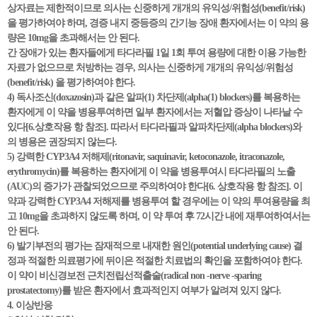
상자료는 제한적이므로 의사는 신중하게 개개의 유익성/위험성(benefit/risk)
을 평가하여야 하며, 경증 내지 중등증의 간기능 장애 환자에서는 이 약의 용
량은 10mg을 초과해서는 안 된다.
간 장애가 있는 환자들에게 타다라필 1일 1회 투여 용량에 대한 이용 가능한
자료가 없으므로 처방하는 경우, 의사는 신중하게 개개의 유익성/위험성
(benefit/risk) 을 평가하여야 한다.
4) 독사조신(doxazosin)과 같은 알파(1) 차단제(alpha(1) blockers)를 복용하는
환자에게 이 약을 병용투여하면 일부 환자에서는 저혈압 증상이 나타날 수
있다[6.상호작용 항 참조]. 따라서 타다라필과 알파차단제(alpha blockers)와
의 병용은 권장되지 않는다.
5) 강력한 CYP3A4 저해제(ritonavir, saquinavir, ketoconazole, itraconazole,
erythromycin)를 복용하는 환자에게 이 약을 병용투여시 타다라필의 노출
(AUC)의 증가가 관찰되었으므로 주의하여야 한다[6. 상호작용 항 참조]. 이
약과 강력한 CYP3A4 저해제를 병용투여 할 경우에는 이 약의 투여용량을 최
고 10mg을 초과하지 않도록 하며, 이 약 투여 후 72시간 내에 재투여하여서는
안 된다.
6) 발기부전의 평가는 잠재적으로 내재한 원인(potential underlying cause) 결
정과 적절한 의료평가에 뒤이은 적절한 치료법의 확인을 포함하여야 한다.
이 약이 비신경보전 근치전립선적출술(radical non -nerve -sparing
prostatectomy)를 받은 환자에서 효과적인지 여부가 알려져 있지 않다.
4. 이상반응