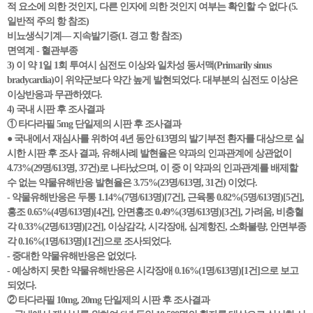
적 요소에 의한 것인지, 다른 인자에 의한 것인지 여부는 확인할 수 없다 (5.
일반적 주의 항 참조)
비뇨생식기계— 지속발기증(1. 경고 항 참조)
면역계 - 혈관부종
3) 이 약 1일 1회 투여시 심전도 이상와 일차성 동서맥(Primarily sinus
bradycardia)이 위약군보다 약간 높게 발현되었다. 대부분의 심전도 이상은
이상반응과 무관하였다.
4) 국내 시판 후 조사결과
① 타다라필 5mg 단일제의 시판 후 조사결과
● 국내에서 재심사를 위하여 4년 동안 613명의 발기부전 환자를 대상으로 실
시한 시판 후 조사 결과, 유해사례 발현율은 약과의 인과관계에 상관없이
4.73%(29명/613명, 37건)로 나타났으며, 이 중 이 약과의 인과관계를 배제할
수 없는 약물유해반응 발현율은 3.75%(23명/613명, 31건) 이었다.
- 약물유해반응은 두통 1.14%(7명/613명)[7건], 근육통 0.82%(5명/613명)[5건],
홍조 0.65%(4명/613명)[4건], 안면홍조 0.49%(3명/613명)[3건], 가려움, 비충혈
각 0.33%(2명/613명)[2건], 이상감각, 시각장애, 심계항진, 소화불량, 안면부종
각 0.16%(1명/613명)[1건]으로 조사되었다.
- 중대한 약물유해반응은 없었다.
- 예상하지 못한 약물유해반응은 시각장애 0.16%(1명/613명)[1건]으로 보고
되었다.
② 타다라필 10mg, 20mg 단일제의 시판 후 조사결과