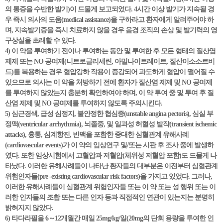
의 통증을 수반한 발기)이 드물게 보고되었다. 4시간 이상 발기가 지속될 경
우 즉시 의사의 도움(medical assistance)을 구하라고 환자에게 알려주어야 하
며, 지속발기증을 즉시 치료하지 않을 경우 음경 조직의 손상 및 발기력의 영
구상실을 초래할 수 있다.
4) 이 약을 투여하기 전이나 투여하는 동안 및 투여한 후 모든 형태의 질산염
제제 또는 NO 공여제(니트로글리세린, 아밀나이트레이트, 질산이소소르비
드)를 복용하는 경우 혈압강하 작용이 증강되어 과도하게 혈압이 떨어질 수
있으므로 의사는 이 약을 처방하기 전에 환자가 질산염 제제 및 NO 공여제
를 투여하지 않았는지 충분히 확인하여야 하며, 이 약 투여 중 및 투여 후 질
산염 제제 및 NO 공여제를 투여하지 않도록 주의시킨다.
5) 심근경색, 급성 심정지, 불안정한 협심증(unstable angina pectoris), 심실 부
정맥(ventricular arrhythmia), 뇌졸중, 및 일과성 허혈성 발작(transient ischemic
attacks), 흉통, 심계항진, 빈맥을 포함한 중대한 심혈관계 유해사례
(cardiovascular events)가 이 약의 임상연구 및/또는 시판 후 조사 중에 발생하
였다. 또한 임상시험에서 고혈압과 저혈압(체위성 저혈압 포함)도 드물게 나
타났다. 이러한 유해사례들이 나타난 환자들의 대부분은 이전부터 심혈관계
위험인자들(pre -existing cardiovascular risk factors)을 가지고 있었다. 그러나,
이러한 유해사례들이 심혈관계 위험인자들 또는 이 약 또는 성 행위 또는 이
러한 인자들의 조합 또는 다른 인자 등과 직접적인 연관이 있는지는 분명히
밝혀지지 않았다.
6) 타다라필을 6～12개월간 매일 25mg/kg/일(20mg의 단회 용량을 투여한 인