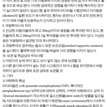
이 약이 운전 및 또는 기계 사용능에 미치는 영향은 전혀 없거나 무시해도 좋
을 것으로 예상 된다. 이러한 잠재적인 영향을 평가하기 위한 특이적인 연구
가 실시되지 않았다. 임상시험 결과 위약과 타다라필 시험군에서 어지럼증
(dizziness)의 발현 빈도가 유사하지만, 환자는 운전이나 기계 조작 전에 본인
이 이 약에 어떻게 반응하는지 인식하고 있어야 한다.
9. 과량투여시의 처치
1) 건강한 피험자들에게 최고 500mg까지의 용량을 1회 투여한 적이 있고, 환
자들에게 최고 100mg까지의 1일 투여량을 여러 번 투여한 적이 있다. 이상반
응은 저용량에서 발견된 것과 유사하였다.
2) 과량투여의 경우에는 필요시 표준 보조요법(standard supportive measures)
을 실시한다. 혈액투석은 타다라필 배설에 거의 영향을 미치지 않는다.
10. 보관 및 취급상의 주의사항
1) 어린이의 눈에 띄지 않고, 손이 닿지 않는 곳에 보관할 것
2) 다른 용기에 바꾸어 넣는 것은 사고원인이 되거나 품질 유지면에서 바람
직하지 않으므로 원래 포장 상태로 보관할 것
11. 기타
1) 약력학적 특성
타다라필은 cyclic guanosine monophosphate(cGMP) -특이적인
phosphodiesterase type 5(PDE5)에 대하여 선택적, 가역적 저해제이다. 성적 자
극(sexual stimulation)이 국소적으로 질소산화물(nitric oxide)의 방출을 일으킬
때, 타다라필에 의한 PDE5의 억제가 해면체(corpus cavernosum)에서 cGMP의
수치를 증가시킨다. 이것은 평활근 이완(smooth muscle relaxation)과 음경 조