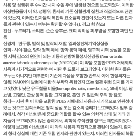
사용 및 성행위 후 수시간 내지 수일 후에 발생한 것으로 보고되었다. 이러한
이상반응들이 이 약, 성행위, 환자의 기존 심혈관계 질환과 직접적으로 관련
이 있는지, 이러한 인자들의 복합적 요소들과 관련이 있는지 또는 다른 인자
들과 관련이 있는지 여부는 확인할 수 없다 (1. 경고 항 참조)
전신 - 두드러기, 스티븐 -존슨 증후군, 표피 박리성 피부염을 포함한 과민 반
응
신경계 - 편두통, 발작 및 발작의 재발, 일과성전체기억상실증
안과 - 시야 결손, 망막 정맥 폐쇄, 망막 동맥 폐쇄, 영구적 시력 상실을 포함
한 시력 감소의 원인이 되는 비동맥전방허혈성시신경증 (Non -arteritic
anterior ischemic optic neuropathy [NAION])이 이 약을 포함한 PDE5 저해제의
사용과 시기적으로 관련하여 시판 후 드물게 보고되었다. 이러한 환자들은
모두는 아니지만 대부분이 기존에 다음을 포함한(반드시 이에 한정되지는
않음) NAION의 발현에 대한 해부학적 위험인자 또는 혈관 위험 인자를 가지
고 있었다: 낮은 유두함몰 비율(low cup/ disc ratio, crowded disc), 50세 이상, 당
뇨병, 고혈압, 관상 동맥 질환, 고지혈증, 흡연. (5. 일반적 주의 항 참조)
청각— 시판 후 이 약을 포함한 PDE5 저해제의 사용과 시기적으로 연관성이
있는 것으로 갑작스러운 청각 상실 또는 감소의 증례가 보고되었다. 일부 증
례에서, 청각 이상반응에 중요한 역할을 할 수 있는 의학적 상태 및 기타 인
자들이 보고되었다. 많은 증례에서, 의학적 추적관찰 정보는 제한적이었다.
이렇게 보고된 이상반응이 이 약의 사용과 직접적으로 관련이 있는지, 환자
의 청각 상실에 대한 기존 위험 인자와 관련이 있는지, 이러한 인자들의 복합