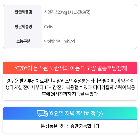
한글제품명
시알리스20mg 1+1 16판(64정)
영문제품명
Cialis
효능구분
남성발기력강화알약
“C20”이 음각된 노란색의 아몬드 모양 필름코팅정제
경구용 발기부전치료제인 시알리스의 주성분은 타다라필이며, 이 약은 성
행위 30분 전에서부터 12시간 전에 복용할 수 있다. 타다라필의 효력이 복용
후에 24시간까지 지속될 수 있다.
월요일 저녁 출발예정
본 상품은 국내배송만 가능합니다