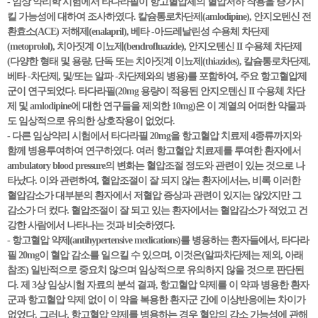
- 임상 약리학 시험에서 타다라필이 항고혈압제의 혈압저하 작용을 증가시
킬 가능성에 대하여 조사하였다. 칼슘통로차단제(amlodipine), 안지오텐신 전
환효소(ACE) 저해제(enalapril), 베타 -아드레날린성 수용체 차단제
(metoprolol), 치아짓계 이뇨제(bendrofluazide), 안지오텐신 II 수용체 차단제
(다양한 형태 및 용량, 단독 또는 치아짓계 이뇨제(thiazides), 칼슘통로차단제,
베타 -차단제, 및/또는 알파 -차단제와의 병용)를 포함하여, 주요 항고혈압제
군이 연구되었다. 타다라필(20mg 용량이 적용된 안지오텐신 II 수용체 차단
제 및 amlodipine에 대한 연구들을 제외한 10mg)은 이 계열의 어떠한 약물과
도 임상적으로 유의한 상호작용이 없었다.
- 다른 임상약리 시험에서 타다라필 20mg을 항고혈압 치료제 4종류까지와
함께 병용투여하여 연구하였다. 여러 항고혈압 치료제를 투여한 환자에서
ambulatory blood pressure의 변화는 혈압조절 정도와 관련이 있는 것으로 나
타났다. 이와 관련하여, 혈압조절이 잘 되지 않는 환자에서는, 비록 이러한
혈압감소가 대부분의 환자에서 저혈압 증상과 관련이 있지는 않았지만 그
감소가 더 컸다. 혈압조절이 잘 되고 있는 환자에서는 혈압감소가 적었고 건
강한 사람에서 나타나는 것과 비슷하였다.
- 항고혈압 약제(antihypertensive medications)를 병용하는 환자들에서, 타다라
필 20mg이 혈압 감소를 일으킬 수 있으며, 이것은(알파차단제는 제외, 아래
참조) 일반적으로 중요치 않으며 임상적으로 유의하지 않을 것으로 판단된
다. 제 3상 임상시험 자료의 분석 결과, 항고혈압 약제를 이 약과 병용한 환자
군과 항고혈압 약제 없이 이 약을 복용한 환자군 간에 이상반응에는 차이가
없었다. 그러나, 항고혈압 약제를 병용하는 경우 혈압의 감소 가능성에 관해