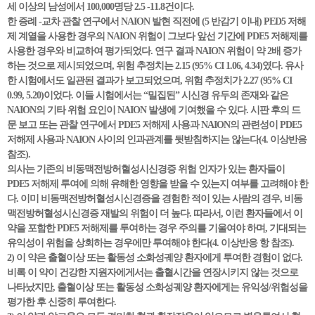
세 이상의 남성에서 100,000명당 2.5 -11.8건이다.
한 증례 -교차 관찰 연구에서 NAION 발현 직전에 (5 반감기 이내) PED5 저해
제 계열을 사용한 경우의 NAION 위험이 그보다 앞선 기간에 PDE5 저해제를
사용한 경우와 비교하여 평가되었다. 연구 결과 NAION 위험이 약 2배 증가
하는 것으로 제시되었으며, 위험 추정치는 2.15 (95% CI 1.06, 4.34)였다. 유사
한 시험에서도 일관된 결과가 보고되었으며, 위험 추정치가 2.27 (95% CI
0.99, 5.20)이었다. 이들 시험에서는 “밀집된” 시신경 유두의 존재와 같은
NAION의 기타 위험 요인이 NAION 발생에 기여했을 수 있다. 시판 후의 드
문 보고 또는 관찰 연구에서 PDE5 저해제 사용과 NAION의 관련성이 PDE5
저해제 사용과 NAION 사이의 인과관계를 뒷받침하지는 않는다(4. 이상반응
참조).
의사는 기존의 비동맥전방허혈성시신경증 위험 인자가 있는 환자들이
PDE5 저해제 투여에 의해 유해한 영향을 받을 수 있는지 여부를 고려해야 한
다. 이미 비동맥전방허혈성시신경증을 경험한 적이 있는 사람의 경우, 비동
맥전방허혈성시신경증 재발의 위험이 더 높다. 따라서, 이런 환자들에서 이
약을 포함한 PDE5 저해제를 투여하는 경우 주의를 기울여야 하며, 기대되는
유익성이 위험을 상회하는 경우에만 투여해야 한다(4. 이상반응 항 참조).
2) 이 약은 출혈이상 또는 활동성 소화성궤양 환자에게 투여한 경험이 없다.
비록 이 약이 건강한 지원자에게서는 출혈시간을 연장시키지 않는 것으로
나타났지만, 출혈이상 또는 활동성 소화성궤양 환자에게는 유익성/위험성을
평가한 후 신중히 투여한다.