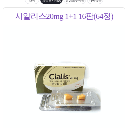
은?
구
꼴
섹
입금확인이 안되는 상황을 대비해 꼭 입금후 고객센터 연락바랍니다.
시알리스20mg 1+1 16판(64정)
매
사
스
고
[2026구정 연휴]설 연휴 배송 및 휴무 안내
노
객
마
하
센
이
주
우
터
페
문
이
조
지
회