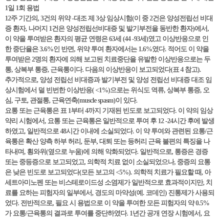
1일 1회 용법
12주 기간의, 3건의 위약 -대조 제 3상 임상시험(이 중 2건은 양성전립선 비대
증 환자, 나머지 1건은 양성전립선비대증 및 발기부전을 동반한 환자)에서,
이 약을 투여받은 환자의 평균 연령은 63세 (44 -93세)였고 이상반응으로 인
한 중단율은 3.6%인 반면, 위약 투여 환자에서는 1.6%였다. 적어도 이 약을
투여받은 2명의 환자에 의해 보고된 치료중단을 유발한 이상반응으로는 두
통, 상복부 통증, 근육통이다. 다음의 이상반응이 보고되었다(표 4 참고).
추가적으로, 양성 전립선 비대증과 발기부전 및 양성 전립선 비대증 대조 임
상시험에서 덜 빈번한 이상반응( <1%)으로는 위식도 역류, 상복부 통증, 오
심, 구토, 관절통, 근육연축(muscle spasm)이 있다.
요통 또는 근육통은 표 1부터 4까지 기재된 빈도로 보고되었다. 이 약의 임상
약리 시험에서, 요통 또는 근육통은 일반적으로 투여 후 12 -24시간 후에 발생
하였고, 일반적으로 48시간 이내에 소실되었다. 이 약 투여와 관련된 요통/근
육통은 확산 양측 하부 허리, 둔부, 대퇴 또는 등허리 근육 불편의 특징을 나
타내며, 횡와위(옆으로 누움)에 의해 악화되었다. 일반적으로, 통증은 경증
또는 중등증으로 보고되었고, 의학적 치료 없이 소실되었으나, 중증의 요통
은 낮은 빈도로 보고되었다(모든 보고의 <5%). 의학적 치료가 필요할 때, 아
세트아미노펜 또는 비스테로이드성 소염제가 일반적으로 효과적이지만, 치
료를 요하는 피험자의 일부에서, 경도의 마약성(예. 코데인) 진통제가 사용되
었다. 전반적으로, 필요 시 용법으로 이 약을 투여한 모든 피험자의 약 0.5%
가 요통/근육통의 결과로 투여를 중단하였다. 1년간 공개 연장 시험에서, 요