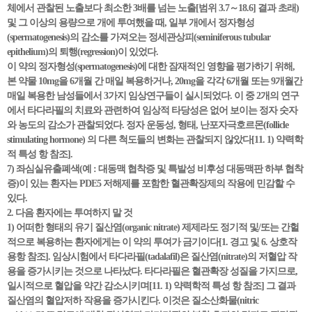
체에서 관찰된 노출보다 최소한 3배를 넘는 노출[범위 3.7～18.6] 결과 초래)
및 그 이상의 용량으로 개에 투여했을 때, 일부 개에서 정자형성
(spermatogenesis)의 감소를 가져오는 정세관상피(seminiferous tubular
epithelium)의 퇴행(regression)이 있었다.
이 약의 정자형성(spermatogenesis)에 대한 잠재적인 영향을 평가하기 위해,
본 약물 10mg을 6개월 간 매일 복용하거나, 20mg을 각각 6개월 또는 9개월간
매일 복용한 남성들에서 3가지 임상연구들이 실시되었다. 이 중 2개의 연구
에서 타다라필의 치료와 관련하여 임상적 타당성은 없어 보이는 정자 숫자
와 농도의 감소가 관찰되었다. 정자 운동성, 형태, 난포자극호르몬(follicle
stimulating hormone) 의 다른 척도들의 변화는 관찰되지 않았다[11. 1) 약력학
적 특성 항 참조].
7) 좌심실유출폐색(예 : 대동맥 협착증 및 특발성 비후성 대동맥판 하부 협착
증)이 있는 환자는 PDE5 저해제를 포함한 혈관확장제의 작용에 민감할 수
있다.
2. 다음 환자에는 투여하지 말 것
1) 어떠한 형태의 유기 질산염(organic nitrate) 제제라도 정기적 및/또는 간헐
적으로 복용하는 환자에게는 이 약의 투여가 금기이다[1. 경고 및 6. 상호작
용항 참조]. 임상시험에서 타다라필(tadalafil)은 질산염(nitrate)의 저혈압 작
용을 증가시키는 것으로 나타났다. 타다라필은 혈관확장 성질을 가지므로,
일시적으로 혈압을 약간 감소시키며[11. 1) 약력학적 특성 항 참조] 그 결과
질산염의 혈압저하 작용을 증가시킨다. 이것은 질소산화물(nitric