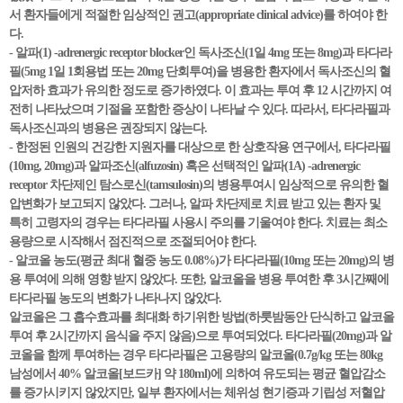
서 환자들에게 적절한 임상적인 권고(appropriate clinical advice)를 하여야 한
다.
- 알파(1) -adrenergic receptor blocker인 독사조신(1일 4mg 또는 8mg)과 타다라
필(5mg 1일 1회용법 또는 20mg 단회투여)을 병용한 환자에서 독사조신의 혈
압저하 효과가 유의한 정도로 증가하였다. 이 효과는 투여 후 12 시간까지 여
전히 나타났으며 기절을 포함한 증상이 나타날 수 있다. 따라서, 타다라필과
독사조신과의 병용은 권장되지 않는다.
- 한정된 인원의 건강한 지원자를 대상으로 한 상호작용 연구에서, 타다라필
(10mg, 20mg)과 알파조신(alfuzosin) 혹은 선택적인 알파(1A) -adrenergic
receptor 차단제인 탐스로신(tamsulosin)의 병용투여시 임상적으로 유의한 혈
압변화가 보고되지 않았다. 그러나, 알파 차단제로 치료 받고 있는 환자 및
특히 고령자의 경우는 타다라필 사용시 주의를 기울여야 한다. 치료는 최소
용량으로 시작해서 점진적으로 조절되어야 한다.
- 알코올 농도(평균 최대 혈중 농도 0.08%)가 타다라필(10mg 또는 20mg)의 병
용 투여에 의해 영향 받지 않았다. 또한, 알코올을 병용 투여한 후 3시간째에
타다라필 농도의 변화가 나타나지 않았다.
알코올은 그 흡수효과를 최대화 하기위한 방법(하룻밤동안 단식하고 알코올
투여 후 2시간까지 음식을 주지 않음)으로 투여되었다. 타다라필(20mg)과 알
코올을 함께 투여하는 경우 타다라필은 고용량의 알코올(0.7g/kg 또는 80kg
남성에서 40% 알코올[보드카] 약 180ml)에 의하여 유도되는 평균 혈압감소
를 증가시키지 않았지만, 일부 환자에서는 체위성 현기증과 기립성 저혈압