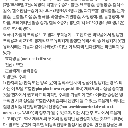
(3명/10,500명, 3건), 목경직, 백혈구수증가, 불안, 요도통증, 콩팥통증, 혈색소
감소, 혈소판감소증이 각 0.02%(2명/10,500명, 2건), 과다호흡, 결막출혈, 눈마
름증, 눈출혈, 다음증, 딸꾹질, 바깥생식기관통증, 사정장애, 열, 음경장애, 코
마름, 크레아티닌 혈중 증가, 혈색소증가, 홍반이 각 0.01%(1명/10,500명, 1건)
으로 조사되었다.
5) 국내 자발적 부작용 보고 결과, 부작용이 보고된 다른 의약품에서 발생한
부작용과 비교하여 통계적으로 유의하게 발생한 유해사례 중 예상하지 못한
유해사례는 다음과 같이 나타났다. 다만, 이 약과의 인과관계는 확인되지 않
았다.
- 효과없음 (medicine ineffective)
- 전신 : 오한
- 근골격계 : 골격통증
5. 일반적 주의
1) 환자의 눈(한쪽 또는 양쪽 눈)에 갑작스런 시력 상실이 발생하는 경우, 의
사는 이 약을 포함한 phosphodiesterase type 5(PDE5) 저해제의 사용을 중지할
것을 환자에게 권고하고 의학적인 주의를 기울여야 한다. 이러한 증상은 영
구적인 시력 상실을 포함한 시력 감퇴의 원인이 될 수 있는, 드물게 나타나는
질병인 비동맥전방허혈성시신경증(Non -arteritic anterior ischemic optic
neuropathy, NAION)의 징후가 될 수 있으며, 이는 시판 후 조사에서 드물게
보고되었고 PDE5 저해제의 투여와 잠정적인 상관성이 있는 것으로 나타났
다. 발표된 문헌에 따르면, 비동맥전방허혈성시신경증의 연간 발생율은 50