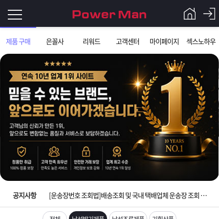
로
제품 구매
은꼴사
리워드
고객센터
마이페이지
섹스노하우
그
로
그
인
인
회
이
원
가
필
입
Q&A
요
파
입금확인이 안되는 상황을 대비해 꼭 입금후 고객센터 연락바랍니다.
합
워
제
[2026구정 연휴]설 연휴 배송 및 휴무 안내
니
맨
품
은
다.
공지사항
[운송장번호 조회법]배송조회 및 국내 택배업체 운송장 조회 하는법
[ios앱 오픈]아이폰 고객 앱설치 가능합니다.
전체
남성발기제품
남성조루제품
기획상품