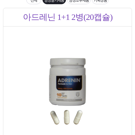
은?
구
꼴
섹
[무인택배함 이용 안내] 집 밖에 주소로 택배 받기
아드레닌 1+1 2병(20캡슐)
매
사
스
고
입금확인이 안되는 상황을 대비해 꼭 입금후 고객센터 연락바랍니다.
노
객
마
[2026구정 연휴]설 연휴 배송 및 휴무 안내
하
센
이
주
우
터
페
문
이
조
지
회