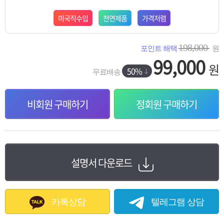
미국직수입
천연제품
가격저렴
198,000
포인트 해택
원
99,000
원
50%
무료배송
비회원 구매하기
정회원 구매하기
설명서 다운로드
카톡상담
텔레그램 상담